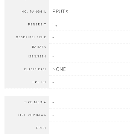
F PUT s
NO. PANGGIL
:
.,
PENERBIT
-
DESKRIPSI FISIK
BAHASA
-
ISBN/ISSN
NONE
KLASIFIKASI
-
TIPE ISI
-
TIPE MEDIA
-
TIPE PEMBAWA
-
EDISI