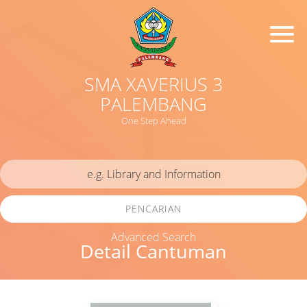
SMA XAVERIUS 3
PALEMBANG
One Step Ahead
PENCARIAN
Advanced Search
Detail Cantuman