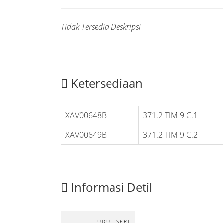
Tidak Tersedia Deskripsi
Ketersediaan
XAV00648B
371.2 TIM 9 C.1
XAV00649B
371.2 TIM 9 C.2
Informasi Detil
-
JUDUL SERI