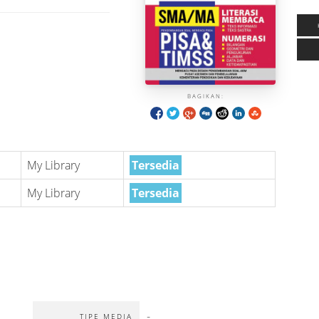
BAGIKAN:
My Library
Tersedia
My Library
Tersedia
-
TIPE MEDIA