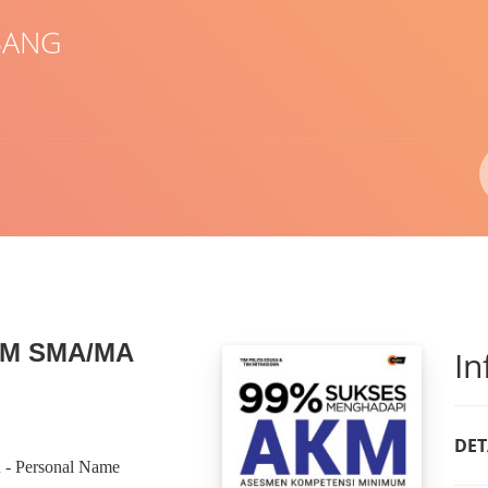
BANG
Pengarang
ISBN/ISSN
Lokasi
KM SMA/MA
In
DET
a
- Personal Name