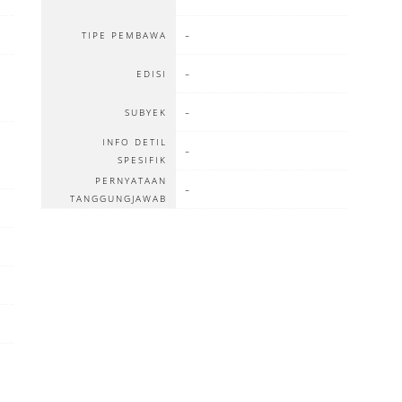
-
TIPE PEMBAWA
-
EDISI
-
SUBYEK
INFO DETIL
-
SPESIFIK
PERNYATAAN
-
TANGGUNGJAWAB