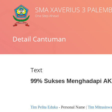
SMA XAVERIUS 3 PALEM
One Step Ahead
Judul
Detail Cantuman
Subyek
Tipe Koleksi
Text
GMD
99% Sukses Menghadapi A
Pencarian
Tim Pelita Eduka
- Personal Name
Tim Mitrasisw