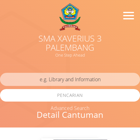
SMA XAVERIUS 3
PALEMBANG
One Step Ahead
PENCARIAN
Advanced Search
Detail Cantuman