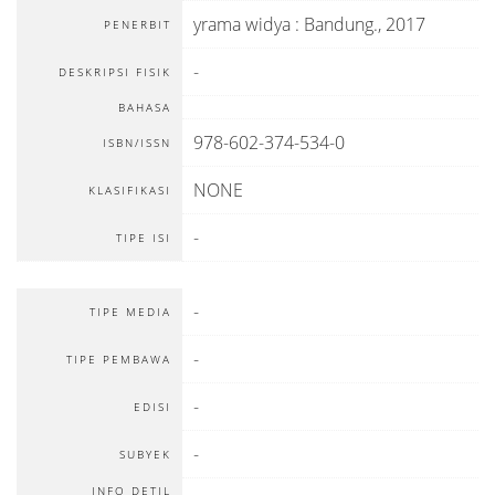
yrama widya
:
Bandung
.,
2017
PENERBIT
-
DESKRIPSI FISIK
BAHASA
978-602-374-534-0
ISBN/ISSN
NONE
KLASIFIKASI
-
TIPE ISI
-
TIPE MEDIA
-
TIPE PEMBAWA
-
EDISI
-
SUBYEK
INFO DETIL