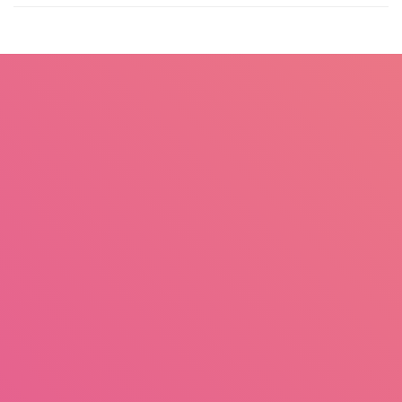
Judul
Pengarang
Subyek
ISBN/ISSN
Tipe Koleksi
Lokasi